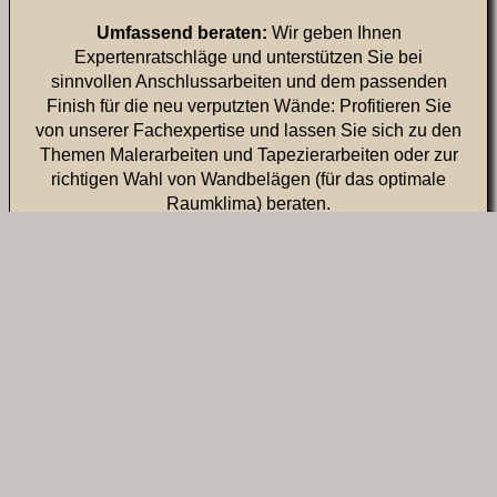
Umfassend beraten:
Wir geben Ihnen
Expertenratschläge und unterstützen Sie bei
sinnvollen Anschlussarbeiten und dem passenden
Finish für die neu verputzten Wände: Profitieren Sie
von unserer Fachexpertise und lassen Sie sich zu den
Themen Malerarbeiten und Tapezierarbeiten oder zur
richtigen Wahl von Wandbelägen (für das optimale
Raumklima) beraten.
Innenraumdesign: Lackieren & Lasieren
Lacke und Lasuren eignen sich hervorragend zur
ästhetischen Aufwertung Ihrer Innenräume. Wir bieten
Ihnen fachgerechtes Lasieren und Lackieren nach
Ihren Wünschen und Vorstellungen. Eine
ausführliche Designberatung
geht dabei den